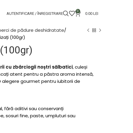
0
AUTENTIFICARE / ÎNREGISTRARE
0.00
LEI
perci de pădure deshidratate
lizați (100gr)
i (100gr)
i cu zbârciogii noștri sălbatici
, culeși
cați atent pentru a păstra aroma intensă,
 O alegere gourmet pentru iubitorii de
, fără aditivi sau conservanți
pe, sosuri fine, paste, umpluturi sau