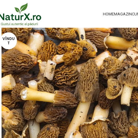
HOME
MAGAZIN
CU
VÎNDU
T