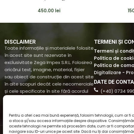
450.00
lei
15
DISCLAIMER
TERMENI ȘI CON
Toate informațiile și materialele folosite
Termeni și condiț
în acest site sunt rezervate în
Politica de cook
exclusivitate Zega Impex S.R.L. Folosirea
Politica de coma
oricărui text, imagine, material, fișier
Digitalizare - Pr
sau obiect de construcție din acest site
DATE DE CONT
în alte scopuri decât cele necomerciale
și cele specificate în site fără acordul
(+40) 0734 99
scris al Zega Impex S.R.L. este interzisă.
contact@natur
Str. Ștefan cel 
Suceava, Jud. 
Pentru a oferi cea mai bună experiență, folosim tehnologii, cum ar fi c
a stoca și/sau accesa informațiile despre dispozitive. Consimțămân
aceste tehnologii ne permite să procesăm date, cum ar fi comport
navigare sau ID-uri unice pe acest site. Dacă nu îți dai consimțământ
chaty