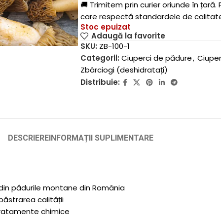
🚚 Trimitem prin curier oriunde în țară.
care respectă standardele de calitat
Stoc epuizat
Adaugă la favorite
SKU:
ZB-100-1
Categorii:
Ciuperci de pădure
,
Ciuper
Zbârciogi (deshidratați)
Distribuie:
DESCRIERE
INFORMAȚII SUPLIMENTARE
l din pădurile montane din România
ăstrarea calității
 tratamente chimice