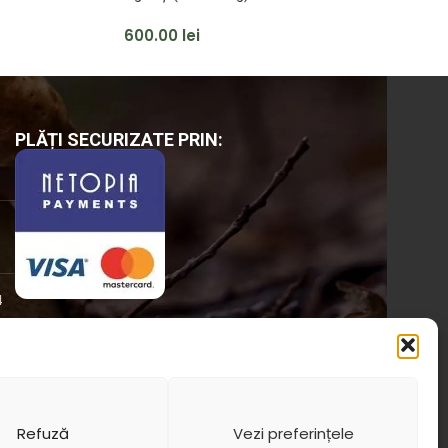
600.00
lei
45
PLĂȚI SECURIZATE PRIN:
4
Refuză
Vezi preferințele