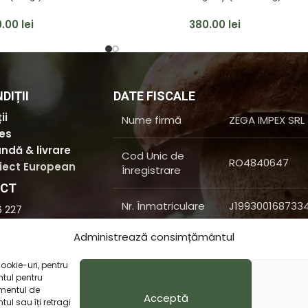
0.00
lei
380.00
lei
DIȚII
DATE FISCALE
ii
Nume firmă
ZEGA IMPEX SRL
ies
ndă & livrare
Cod Unic de
RO4840647
oiect European
Înregistrare
ACT
Nr. Înmatriculare
J199300168733
6 227
x.ro
Administrează consimțământul
Mare, Nr. 47, Mun.
Suceava.
ookie-uri, pentru
tul pentru
amentul de
Acceptă
ul sau îți retragi