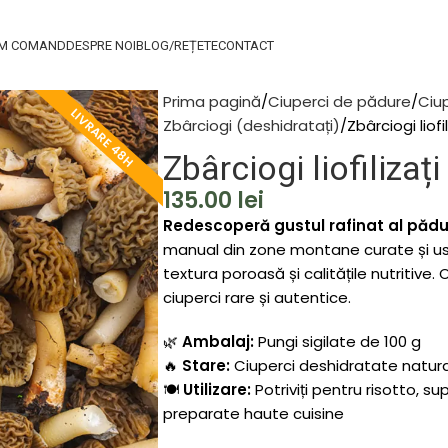
M COMAND
DESPRE NOI
BLOG/REȚETE
CONTACT
Prima pagină
Ciuperci de pădure
Ciu
LIVRARE 48H
Zbârciogi (deshidratați)
Zbârciogi liofi
Zbârciogi liofilizaț
135.00
lei
Redescoperă gustul rafinat al păduri
manual din zone montane curate și us
textura poroasă și calitățile nutritive.
ciuperci rare și autentice.
🌿
Ambalaj:
Pungi sigilate de 100 g
🔥
Stare:
Ciuperci deshidratate natural
🍽️
Utilizare:
Potriviți pentru risotto, su
preparate haute cuisine