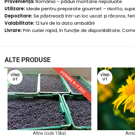
Proveniență:
România – păduri montane nepoluate
Utilizare:
Ideale pentru preparate gourmet – risotto, supe,
Depozitare:
Se păstrează într-un loc uscat și răcoros, fer
Valabilitate:
12 luni de la data ambalării
Livrare:
Prin curier rapid, în funcție de disponibilitate. Com
ALTE PRODUSE
LIVRARE 5–7 ZILE
VÎND
VÎND
UT
UT
CITEȘTE MAI MULT
CITEȘTE MAI MULT
Afine (cutii 15kg)
Arni