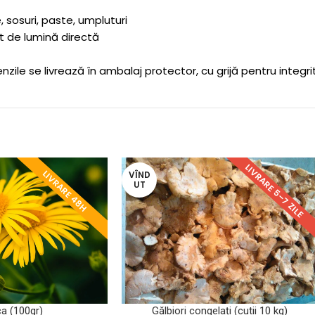
 sosuri, paste, umpluturi
it de lumină directă
enzile se livrează în ambalaj protector, cu grijă pentru integr
LIVRARE 5–7 ZILE
LIVRARE 48H
VÎND
UT
CITEȘTE MAI MULT
ca (100gr)
Gălbiori congelați (cutii 10 kg)