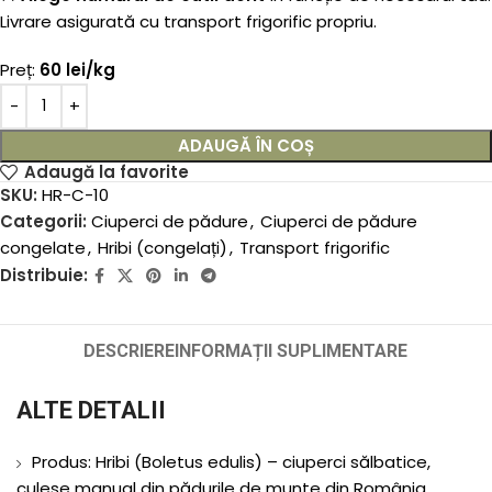
Livrare asigurată cu transport frigorific propriu.
Preț:
60 lei/kg
ADAUGĂ ÎN COȘ
Adaugă la favorite
SKU:
HR-C-10
Categorii:
Ciuperci de pădure
,
Ciuperci de pădure
congelate
,
Hribi (congelați)
,
Transport frigorific
Distribuie:
DESCRIERE
INFORMAȚII SUPLIMENTARE
ALTE DETALII
Produs: Hribi (Boletus edulis) – ciuperci sălbatice,
culese manual din pădurile de munte din România