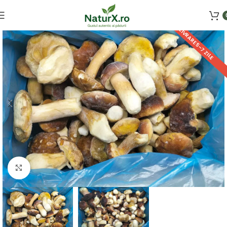
LIVRARE 5–7 ZILE
Faceți click pentru a mări