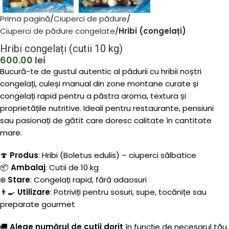
Prima pagină
Ciuperci de pădure
Ciuperci de pădure congelate
Hribi (congelați)
Hribi congelați (cutii 10 kg)
600.00
lei
Bucură-te de gustul autentic al pădurii cu hribii noștri
congelați, culeși manual din zone montane curate și
congelați rapid pentru a păstra aroma, textura și
proprietățile nutritive. Ideali pentru restaurante, pensiuni
sau pasionați de gătit care doresc calitate în cantitate
mare.
🍄
Produs
: Hribi (Boletus edulis) – ciuperci sălbatice
📦
Ambalaj
: Cutii de 10 kg
❄️
Stare
: Congelați rapid, fără adaosuri
👨‍🍳
Utilizare
: Potriviți pentru sosuri, supe, tocănițe sau
preparate gourmet
🚚
Alege numărul de cutii dorit
în funcție de necesarul tău.