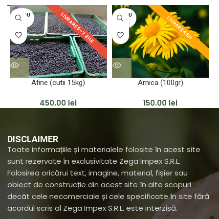
LIVRARE 5–7 ZILE
VÎNDU
VÎNDU
LIVRARE 48H
T
T
Afine (cutii 15kg)
Arnica (100gr)
G
450.00
lei
150.00
lei
DISCLAIMER
Toate informațiile și materialele folosite în acest site
sunt rezervate în exclusivitate Zega Impex S.R.L.
Folosirea oricărui text, imagine, material, fișier sau
obiect de construcție din acest site în alte scopuri
decât cele necomerciale și cele specificate în site fără
acordul scris al Zega Impex S.R.L. este interzisă.