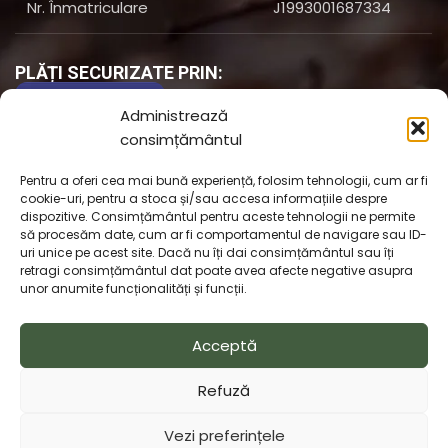
Nr. Înmatriculare
J1993001687334
PLĂȚI SECURIZATE PRIN:
Administrează
consimțământul
Pentru a oferi cea mai bună experiență, folosim tehnologii, cum ar fi
cookie-uri, pentru a stoca și/sau accesa informațiile despre
dispozitive. Consimțământul pentru aceste tehnologii ne permite
să procesăm date, cum ar fi comportamentul de navigare sau ID-
uri unice pe acest site. Dacă nu îți dai consimțământul sau îți
retragi consimțământul dat poate avea afecte negative asupra
unor anumite funcționalități și funcții.
© Copyright 2025 - www.naturx.ro. Toate drepturile
rezervate |
Creare Site
Magazin Online
:
ZAO Media
ANPC
Acceptă
- SAL
|
ANPC
chaty
Hide
Refuză
Vezi preferințele